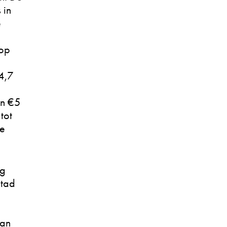
 in
e
 op
€4,7
an €5
tot
te
ng
stad
van