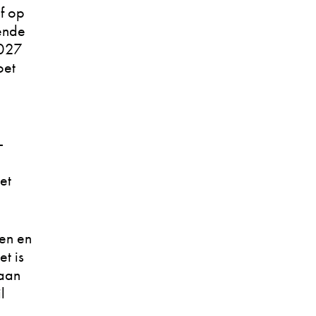
ef op
ende
2027
oet
-
et
ren en
t is
 aan
l