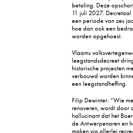
betaling. Deze opschort
11 juli 2027. Decretaa
een periode van zes ja
hoe dan ook een bedra
worden opgehoest.
Vlaams volksvertegenwo
leegstandsdecreet drin
historische projecten m
verbouwd worden binnen 
een leegstandheffing.
Filip Dewinter: “Wie me
renoveren, wordt door d
hallucinant dat het Boe
de Antwerpenaren en he
maken via allerlei recr