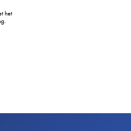
t het
ng.