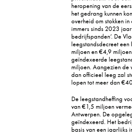
heropening van de eers
het gedrang kunnen ko
overheid om stokken in 
immers sinds 2023 jaar
bedrijfspanden’. De Vla
leegstandsdecreet een l
miljoen en €4,9 miljoe
geïndexeerde leegstan
miljoen. Aangezien de 
dan officieel leeg zal 
lopen tot meer dan €40
De leegstandheffing vo
van €1,5 miljoen verm
Antwerpen. De opgelegd
geïndexeerd. Het bedrij
basis van een jaarlijks 