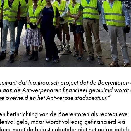
ucinant dat filantropisch project dat de Boerentoren 
 aan de Antwerpenaren financieel gepluimd wordt
e overheid en het Antwerpse stadsbestuur.”
en herinrichting van de Boerentoren als recreatieve
envol geld, maar wordt volledig gefinancierd via
keer moet de belastingbetaler niet het gelag betale