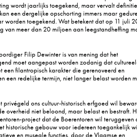
ing wordt jaarlijks toegekend, maar vervalt definiti
l kan een dergelijke opschorting immers maar gedur
ar worden toegekend. Wat betekent dat op 11 juli 
g van meer dan 20 miljoen aan leegstandheffing m
ordiger Filip Dewinter is van mening dat het
gend moet aangepast worden zodanig dat cultureel
et een filantropisch karakter die gerenoveerd en
een redelijke termijn, niet langer belast worden m
t privégeld ons cultuur-historisch erfgoed wil bewa
e overheid niet beloond, maar belast en bestraft. He
rentoren-project dat de Boerentoren wil teruggeven
t historische gebouw voor iedereen toegankelijk wi
eatieve en museale functies, door de Vlaamse en