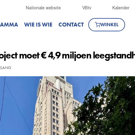
Nationale website
VBtv
Kalender
RAMMA
WIE IS WIE
CONTACT
WINKEL
ject moet € 4,9 miljoen leegstandh
BELANG