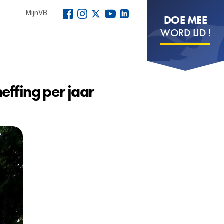
MijnVB
DOE MEE
WORD LID !
effing per jaar